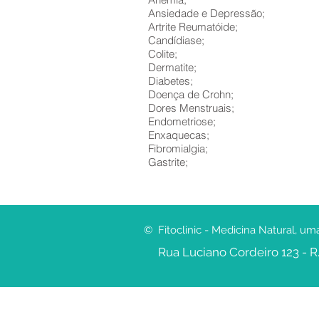
Ansiedade e Depressão;
Artrite Reumatóide;
Candídiase;
Colite;
Dermatite;
Diabetes;
Doença de Crohn;
Dores Menstruais;
Endometriose;
Enxaquecas;
Fibromialgia;
Gastrite;
© Fitoclinic - Medicina Natural, 
Rua Luciano Cordeiro 123 - 