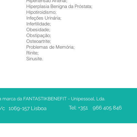
Hipertensão Arterial;
Hiperplasia Benigna da Próstata;
Hipotiroidismo;
Infeções Urinária;
Infertilidade;
Obesidade;
Obstipação;
Osteoartrite;
Problemas de Memória;
Rinite;
Sinusite.
uma marca da FANTASTIKBENEFIT - Unipessoal, Lda.
Tel: +351 966 405 846
R/c 1069-157 Lisboa