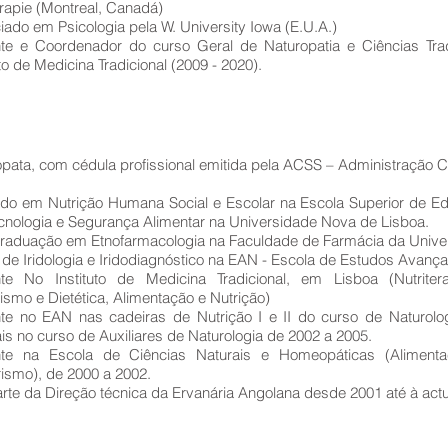
rapie (Montreal, Canadá)
iado em Psicologia pela W. University Iowa (E.U.A.)
te e Coordenador do curso Geral de Naturopatia e Ciências Tradic
uto de Medicina Tradicional (2009 - 2020).
pata, com cédula profissional emitida pela ACSS – Administração C
do em Nutrição Humana Social e Escolar na Escola Superior de E
cnologia e Segurança Alimentar na Universidade Nova de Lisboa.
raduação em Etnofarmacologia na Faculdade de Farmácia da Unive
de Iridologia e Iridodiagnóstico na EAN - Escola de Estudos Avanç
te No Instituto de Medicina Tradicional, em Lisboa (Nutritera
ismo e Dietética, Alimentação e Nutrição)
te no EAN nas cadeiras de Nutrição I e II do curso de Naturolo
is no curso de Auxiliares de Naturologia de 2002 a 2005.
te na Escola de Ciências Naturais e Homeopáticas (Alimentaç
ismo), de 2000 a 2002.
rte da Direção técnica da Ervanária Angolana desde 2001 até à actu