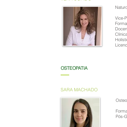
Naturo
Vice-P
Formad
Docent
Clínic
Holísti
Licen
OSTEOPATIA
SARA MACHADO
Osteo
Forma
Pós-G