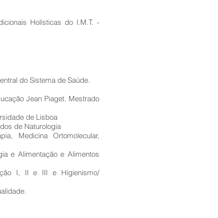
ionais Holísticas do I.M.T. -
entral do Sistema de Saúde.
ducação Jean Piaget. Mestrado
rsidade de Lisboa
ados de Naturologia
pia, Medicina Ortomolecular,
gia e Alimentação e Alimentos
ão I, II e III e Higienismo/
alidade.