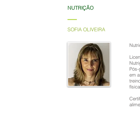
NUTRIÇÃO
SOFIA OLIVEIRA
Nutri
Lice
Nutri
Pós-
em a
trein
físic
Cert
alime