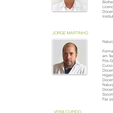
Biothe
Licenc
Docen
Instit
JORGE MARTINHO
Naturo
Forma
em Te
Pós-G
Curso 
Docen
Higien
Docen
Natura
Docen
Socorr
Faz pa
VERA CUPIDO