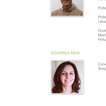
Profe
Prof
Letra
Douto
Mest
Port
EDUARDA MAIA
Curso
Tera